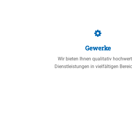
Gewerke
Wir bieten Ihnen quali­tativ hochwer­
Dienst­leis­tungen in vielfäl­tigen Berei