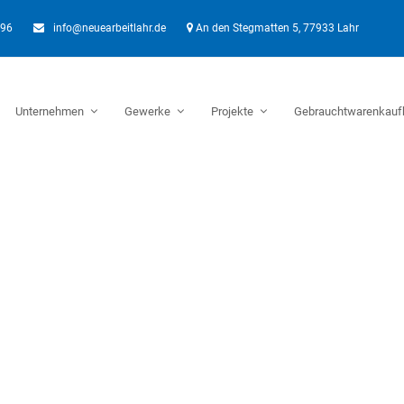
896
info@neuearbeitlahr.de
An den Stegmatten 5, 77933 Lahr
Unternehmen
Gewerke
Projekte
Gebrauchtwarenkauf