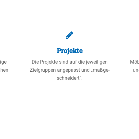
Projekte
tige
Die Projekte sind auf die jewei­ligen
Möbe
chen.
Zielgruppen angepasst und „maßge­
un
schnei­dert“.