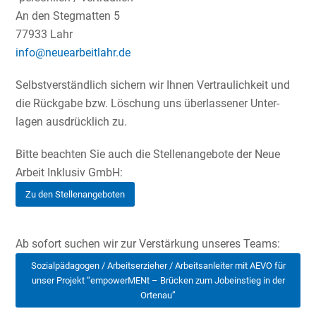
An den Stegmatten 5
77933 Lahr
info@neuearbeitlahr.de
Selbst­ver­ständ­lich sichern wir Ihnen Vertrau­lich­keit und
die Rückgabe bzw. Löschung uns überlas­sener Unter­
lagen ausdrück­lich zu.
Bitte beachten Sie auch die Stellen­an­ge­bote der Neue
Arbeit Inklusiv GmbH:
Zu den Stellen­an­ge­boten
Ab sofort suchen wir zur Verstär­kung unseres Teams:
Sozial­päd­agogen / Arbeits­er­zieher / Arbeits­an­leiter mit AEVO für
unser Projekt “empower­MENt – Brücken zum Jobein­stieg in der
Ortenau”