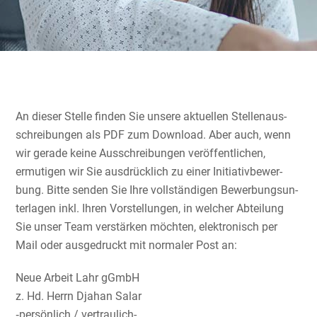
An dieser Stelle finden Sie unsere aktuellen Stellen­aus­
schrei­bungen als PDF zum Download. Aber auch, wenn
wir gerade keine Ausschrei­bungen veröf­fent­li­chen,
ermutigen wir Sie ausdrück­lich zu einer Initia­tiv­be­wer­
bung. Bitte senden Sie Ihre vollstän­digen Bewer­bungs­un­
ter­lagen inkl. Ihren Vorstel­lungen, in welcher Abteilung
Sie unser Team verstärken möchten, elektro­nisch per
Mail oder ausge­druckt mit normaler Post an:
Neue Arbeit Lahr gGmbH
z. Hd. Herrn Djahan Salar
‑persön­lich / vertraulich-