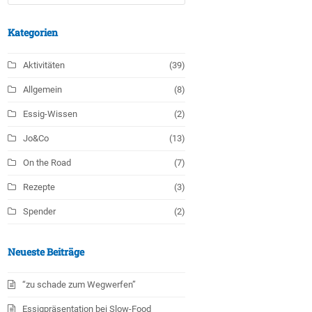
Kategorien
Aktivitäten
(39)
Allgemein
(8)
Essig-Wissen
(2)
Jo&Co
(13)
On the Road
(7)
Rezepte
(3)
Spender
(2)
Neueste Beiträge
“zu schade zum Wegwerfen”
Essigpräsentation bei Slow-Food