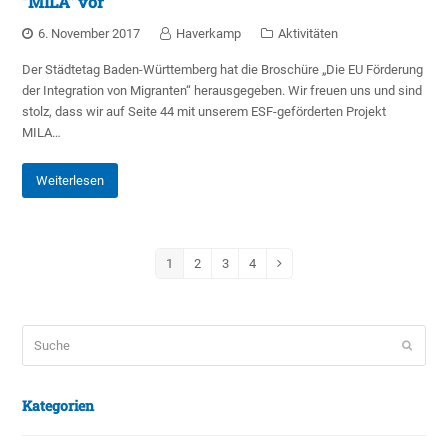
“MILA” vor
6. November 2017
Haverkamp
Aktivitäten
Der Städtetag Baden-Württemberg hat die Broschüre „Die EU Förderung
der Integration von Migranten“ herausgegeben. Wir freuen uns und sind
stolz, dass wir auf Seite 44 mit unserem ESF-geförderten Projekt
MILA…
Weiterlesen
Seite
1
Seite
2
Seite
3
Seite
4
Vorwärts
Suche
Sende
Kategorien