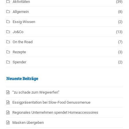
Aktivitäten
(39)
Allgemein
(8)
Essig-Wissen
(2)
Jo&Co
(13)
On the Road
(7)
Rezepte
(3)
Spender
(2)
Neueste Beiträge
“zu schade zum Wegwerfen”
Essigpräsentation bei Slow-Food Genussmenue
Regionales Unternehmen spendet Homeaccessoires
Masken übergeben