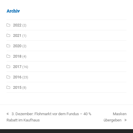
Archiv
2022
(2)
2021
(1)
2020
(2)
2018
(4)
2017
(16)
2016
(23)
2015
(8)
vorheriger
3. Dezember: Flohmarkt vor dem Fundus – 40 %
Nächster
Masken
Rabatt im Kaufhaus
Beitrag:
übergeben
Beitrag: