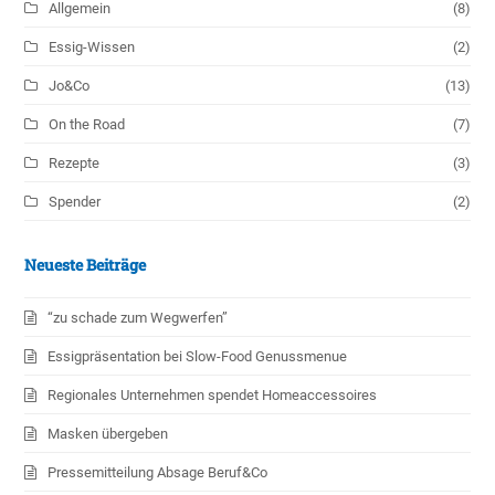
Allgemein
(8)
Essig-Wissen
(2)
Jo&Co
(13)
On the Road
(7)
Rezepte
(3)
Spender
(2)
Neueste Beiträge
“zu schade zum Wegwerfen”
Essigpräsentation bei Slow-Food Genussmenue
Regionales Unternehmen spendet Homeaccessoires
Masken übergeben
Pressemitteilung Absage Beruf&Co