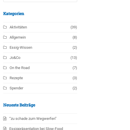
Kategorien
Aktivitäten
(39)
Allgemein
(8)
Essig-Wissen
(2)
Jo&Co
(13)
On the Road
(7)
Rezepte
(3)
Spender
(2)
Neueste Beiträge
“zu schade zum Wegwerfen”
Essigpräsentation bei Slow-Food