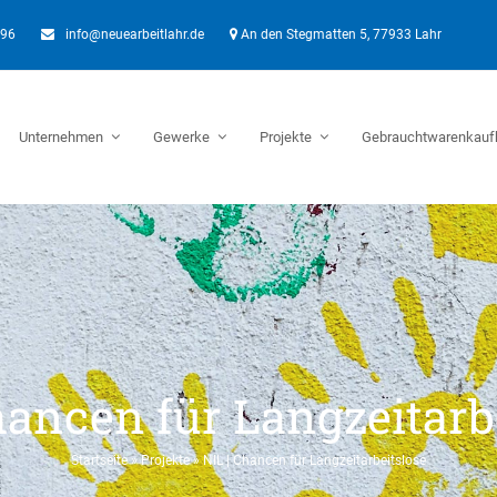
896
info@neuearbeitlahr.de
An den Stegmatten 5, 77933 Lahr
Unternehmen
Gewerke
Projekte
Gebrauchtwarenkauf
hancen für Langzeitarb
Startseite
»
Projekte
»
NIL | Chancen für Langzeitarbeitslose