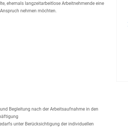
lte, ehemals langzeit­ar­beit­lose Arbeit­neh­mende eine
g in Anspruch nehmen möchten.
 und Beglei­tung nach der Arbeits­auf­nahme in den
häftigung
­darfs unter Berück­sich­ti­gung der indivi­du­ellen