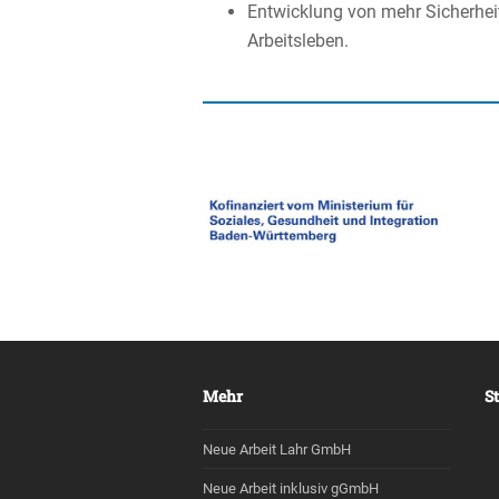
Entwick­lung von mehr Sicher­hei
Arbeitsleben.
Mehr
S
Neue Arbeit Lahr GmbH
Neue Arbeit inklusiv gGmbH