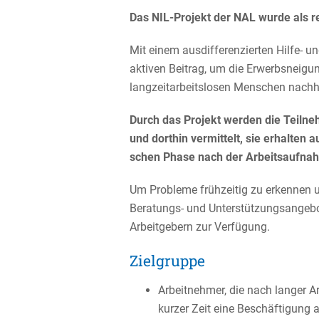
Das NIL-Projekt der NAL wurde als re
Mit einem ausdif­fe­ren­zierten Hilfe- u
aktiven Beitrag, um die Erwerbs­nei­gung
langzeit­ar­beits­losen Menschen nachh
Durch das Projekt werden die Teilneh­m
und dorthin vermit­telt, sie erhalten a
schen Phase nach der Arbeits­auf­na
Um Probleme frühzeitig zu erkennen un
Beratungs- und Unter­stüt­zungs­an­geb
Arbeit­ge­bern zur Verfügung.
Zielgruppe
Arbeit­nehmer, die nach langer Ar
kurzer Zeit eine Beschäf­ti­gun