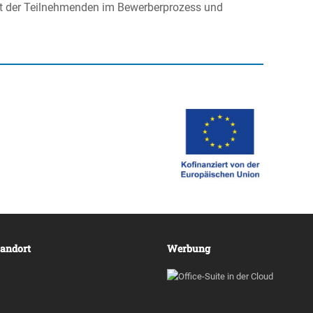
t der Teilneh­menden im Bewer­ber­pro­zess und
tandort
Werbung