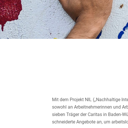
Mit dem Projekt NIL („Nachhal­tige Inte
sowohl an Arbeit­neh­me­rinnen und Arbe
sieben Träger der Caritas in Baden-Wü
schnei­derte Angebote an, um arbeits­l