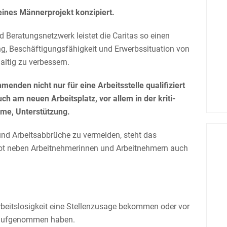
ines Männer­pro­jekt konzipiert.
nd Beratungs­netz­werk leistet die Caritas so einen
, Beschäf­ti­gungs­fä­hig­keit und Erwerbs­si­tua­tion von
altig zu verbessern.
enden nicht nur für eine Arbeits­stelle quali­fi­ziert
uch am neuen Arbeits­platz, vor allem in der kriti­
hme, Unterstützung.
d Arbeits­ab­brüche zu vermeiden, steht das
ot neben Arbeit­neh­me­rinnen und Arbeit­neh­mern auch
beits­lo­sig­keit eine Stellen­zu­sage bekommen oder vor
g aufge­nommen haben.