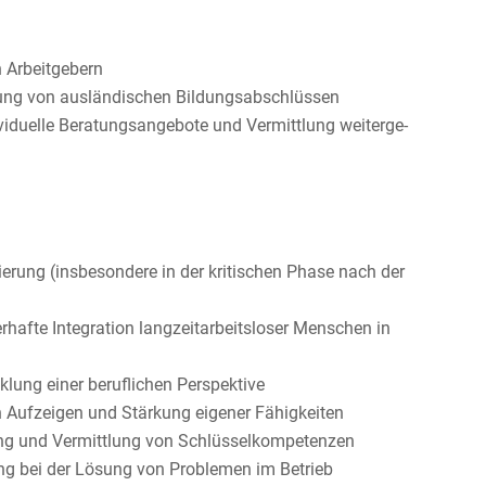
n Arbeitgebern
­nung von auslän­di­schen Bildungsabschlüssen
vi­du­elle Beratungs­an­ge­bote und Vermitt­lung weiter­ge­
sie­rung (insbe­son­dere in der kriti­schen Phase nach der
r­hafte Integra­tion langzeit­ar­beits­loser Menschen in
­lung einer beruf­li­chen Perspektive
rch Aufzeigen und Stärkung eigener Fähigkeiten
tung und Vermitt­lung von Schlüsselkompetenzen
ung bei der Lösung von Problemen im Betrieb