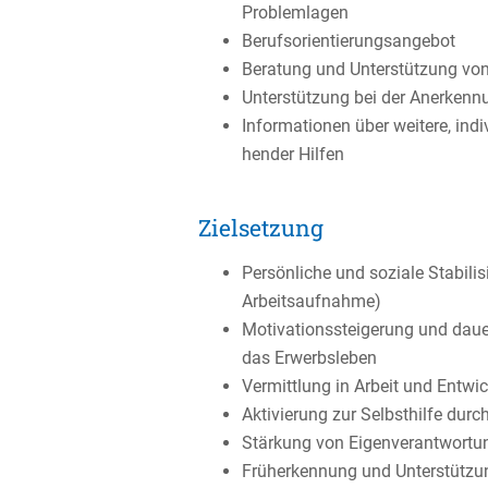
Problemlagen
Berufs­ori­en­tie­rungs­an­gebot
Beratung und Unter­stüt­zung vo
Unter­stüt­zung bei der Anerken
Infor­ma­tionen über weitere, indi
hender Hilfen
Zielsetzung
Persön­liche und soziale Stabi­li­
Arbeitsaufnahme)
Motiva­ti­ons­stei­ge­rung und daue
das Erwerbsleben
Vermitt­lung in Arbeit und Entwick
Aktivie­rung zur Selbst­hilfe du
Stärkung von Eigen­ver­ant­wor­
Früherken­nung und Unter­stüt­z