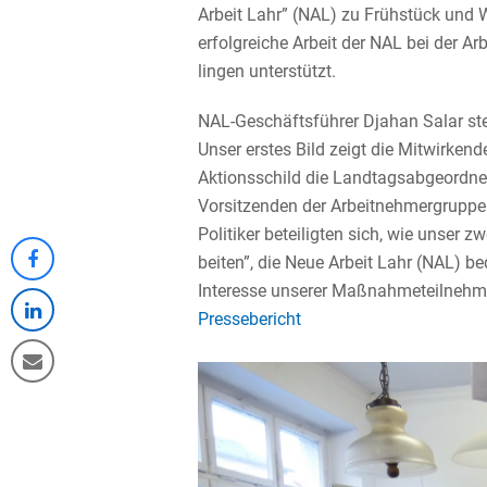
Arbeit Lahr” (NAL) zu Frühstück und W
erfolg­reiche Arbeit der NAL bei der Arbe
lingen unterstützt.
NAL-Geschäfts­führer Djahan Salar st
Unser erstes Bild zeigt die Mitwir­kend
Aktions­schild die Landtags­ab­ge­ord­
Vorsit­zenden der Arbeit­neh­mer­grupp
Politiker betei­ligten sich, wie unser z
beiten”, die Neue Arbeit Lahr (NAL) b
Share
Interesse unserer Maßnah­me­teil­nehm
on
Presse­be­richt
Share
Facebook
on
Share
LinkedIn
via
Email