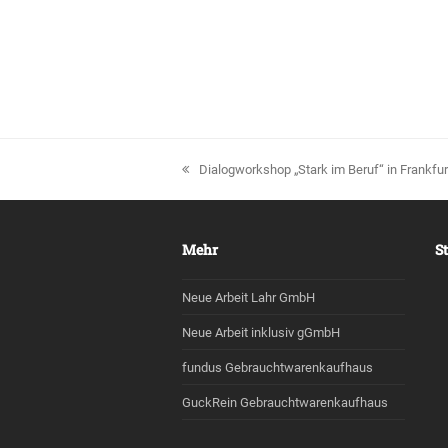
vorheriger
Dialogworkshop „Stark im Beruf“ in Frankfur
Beitrag:
Mehr
S
Neue Arbeit Lahr GmbH
Neue Arbeit inklusiv gGmbH
fundus Gebrauchtwarenkaufhaus
GuckRein Gebrauchtwarenkaufhaus