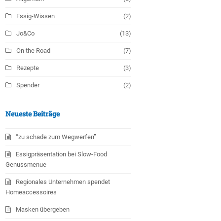
Essig-Wissen
(2)
Jo&Co
(13)
On the Road
(7)
Rezepte
(3)
Spender
(2)
Neueste Beiträge
“zu schade zum Wegwerfen”
Essigpräsentation bei Slow-Food
Genussmenue
Regionales Unternehmen spendet
Homeaccessoires
Masken übergeben