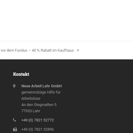
 vor dem Fundus – 40 % Rabatt im Kaufhaus
Kontakt
Neue Arbeit Lahr GmbH
gemeinnützige Hilfe für
Arbeitslose
An den Stegmatten 5
77933 Lahr
+49 (0) 7821 52772
+49 (0) 7821 52896