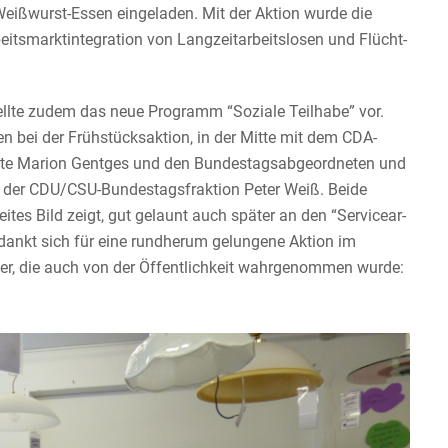
eißwurst-Essen einge­laden. Mit der Aktion wurde die
its­markt­in­te­gra­tion von Langzeit­ar­beits­losen und Flücht­
ellte zudem das neue Programm “Soziale Teilhabe” vor.
en bei der Frühstücks­ak­tion, in der Mitte mit dem CDA-
nete Marion Gentges und den Bundes­tags­ab­ge­ord­neten und
e der CDU/CSU-Bundes­tags­frak­tion Peter Weiß. Beide
weites Bild zeigt, gut gelaunt auch später an den “Service­ar­
edankt sich für eine rundherum gelungene Aktion im
er, die auch von der Öffent­lich­keit wahrge­nommen wurde: