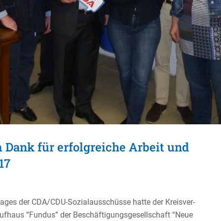
 Dank für erfolgreiche Arbeit und
17
tages der CDA/CDU-Sozial­aus­schüsse hatte der Kreis­ver­
haus “Fundus” der Beschäf­ti­gungs­ge­sell­schaft “Neue